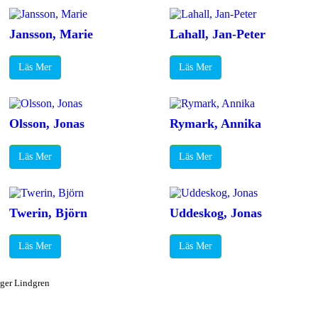
Jansson, Marie
Lahall, Jan-Peter
Läs Mer
Läs Mer
Olsson, Jonas
Rymark, Annika
Läs Mer
Läs Mer
Twerin, Björn
Uddeskog, Jonas
Läs Mer
Läs Mer
lger Lindgren