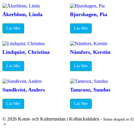
Åkerblom, Linda
Bjurshagen, Pia
Läs Mer
Läs Mer
Lindquist, Christina
Nämfors, Kerstin
Läs Mer
Läs Mer
Sundkvist, Anders
Tamrooz, Sundus
Läs Mer
Läs Mer
© 2026 Konst- och Kulturrundan i Kolbäcksådalen -
Sidan skapad av E