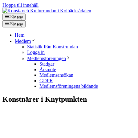
Hoppa till innehåll
Meny
Meny
Hem
Medlem
Statistik från Konstrundan
Logga in
Medlemsföreningen
Stadgar
Årsmöte
Medlemsansökan
GDPR
Medlemsföreningens bildande
Konstnärer i Knytpunkten