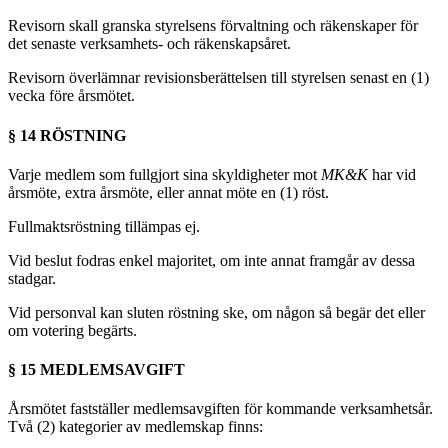
Revisorn skall granska styrelsens förvaltning och räkenskaper för
det senaste verksamhets- och räkenskapsåret.
Revisorn överlämnar revisionsberättelsen till styrelsen senast en (1)
vecka före årsmötet.
§ 14 RÖSTNING
Varje medlem som fullgjort sina skyldigheter mot
MK&K
har vid
årsmöte, extra årsmöte, eller annat möte en (1) röst.
Fullmaktsröstning tillämpas ej.
Vid beslut fodras enkel majoritet, om inte annat framgår av dessa
stadgar.
Vid personval kan sluten röstning ske, om någon så begär det eller
om votering begärts.
§ 15 MEDLEMSAVGIFT
Årsmötet fastställer medlemsavgiften för kommande verksamhetsår.
Två (2) kategorier av medlemskap finns: