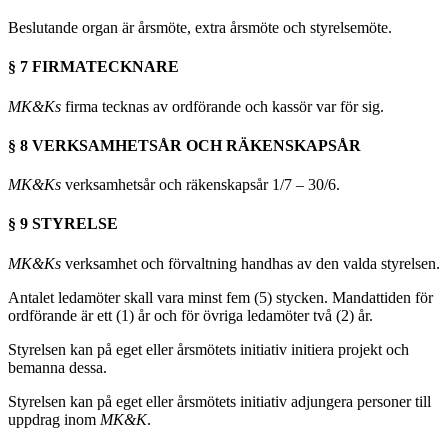
Beslutande organ är årsmöte, extra årsmöte och styrelsemöte.
§ 7 FIRMATECKNARE
MK&Ks
firma tecknas av ordförande och kassör var för sig.
§ 8 VERKSAMHETSÅR OCH RÄKENSKAPSÅR
MK&Ks
verksamhetsår och räkenskapsår 1/7 – 30/6.
§ 9 STYRELSE
MK&Ks
verksamhet och förvaltning handhas av den valda styrelsen.
Antalet ledamöter skall vara minst fem (5) stycken. Mandattiden för
ordförande är ett (1) år och för övriga ledamöter två (2) år.
Styrelsen kan på eget eller årsmötets initiativ initiera projekt och
bemanna dessa.
Styrelsen kan på eget eller årsmötets initiativ adjungera personer till
uppdrag inom
MK&K
.