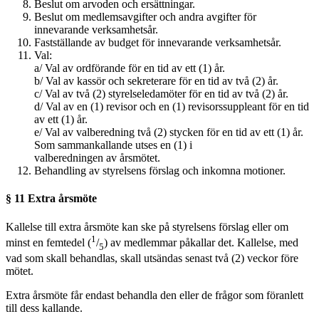
Beslut om arvoden och ersättningar.
Beslut om medlemsavgifter och andra avgifter för
innevarande verksamhetsår.
Fastställande av budget för innevarande verksamhetsår.
Val:
a/ Val av ordförande för en tid av ett (1) år.
b/ Val av kassör och sekreterare för en tid av två (2) år.
c/ Val av två (2) styrelseledamöter för en tid av två (2) år.
d/ Val av en (1) revisor och en (1) revisorssuppleant för en tid
av ett (1) år.
e/ Val av valberedning två (2) stycken för en tid av ett (1) år.
Som sammankallande utses en (1) i
valberedningen av årsmötet.
Behandling av styrelsens förslag och inkomna motioner.
§ 11 Extra årsmöte
Kallelse till extra årsmöte kan ske på styrelsens förslag eller om
1
minst en femtedel (
/
) av medlemmar påkallar det. Kallelse, med
5
vad som skall behandlas, skall utsändas senast två (2) veckor före
mötet.
Extra årsmöte får endast behandla den eller de frågor som föranlett
till dess kallande.