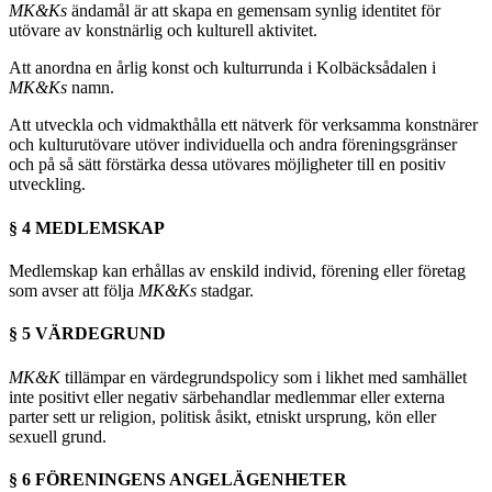
MK&Ks
ändamål är att skapa en gemensam synlig identitet för
utövare av konstnärlig och kulturell aktivitet.
Att anordna en årlig konst och kulturrunda i Kolbäcksådalen i
MK&Ks
namn.
Att utveckla och vidmakthålla ett nätverk för verksamma konstnärer
och kulturutövare utöver individuella och andra föreningsgränser
och på så sätt förstärka dessa utövares möjligheter till en positiv
utveckling.
§ 4 MEDLEMSKAP
Medlemskap kan erhållas av enskild individ, förening eller företag
som avser att följa
MK&Ks
stadgar.
§ 5 VÄRDEGRUND
MK&K
tillämpar en värdegrundspolicy som i likhet med samhället
inte positivt eller negativ särbehandlar medlemmar eller externa
parter sett ur religion, politisk åsikt, etniskt ursprung, kön eller
sexuell grund.
§ 6 FÖRENINGENS ANGELÄGENHETER