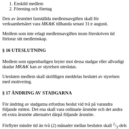
Enskild medlem
Förening och företag
Den av årsmötet fastställda medlemsavgiften skall för
verksamhetsåret vara
MK&K
tillhanda senast 31:e augusti.
Medlem som inte erlagt medlemsavgiften inom föreskriven tid
förlorar sitt medlemskap.
§ 16 UTESLUTNING
Medlem som uppenbarligen bryter mot dessa stadgar eller allvarligt
skadar
MK&K
kan av styrelsen uteslutas.
Utesluten medlem skall skriftligen meddelas beslutet av styrelsen
med motivering.
§ 17 ÄNDRING AV STADGARNA
För ändring av stadgarna erfordras beslut vid två på varandra
följande möten. Det ena skall vara ordinarie årsmöte och det andra
ett extra årsmöte alternativt därpå följande årsmöte.
2
Förflyter mindre tid än två (2) månader mellan besluten skall
/
-dels
3