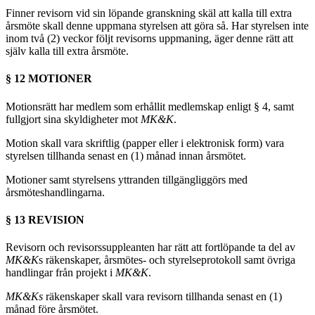
Finner revisorn vid sin löpande granskning skäl att kalla till extra
årsmöte skall denne uppmana styrelsen att göra så. Har styrelsen inte
inom två (2) veckor följt revisorns uppmaning, äger denne rätt att
själv kalla till extra årsmöte.
§ 12 MOTIONER
Motionsrätt har medlem som erhållit medlemskap enligt § 4, samt
fullgjort sina skyldigheter mot
MK&K
.
Motion skall vara skriftlig (papper eller i elektronisk form) vara
styrelsen tillhanda senast en (1) månad innan årsmötet.
Motioner samt styrelsens yttranden tillgängliggörs med
årsmöteshandlingarna.
§ 13 REVISION
Revisorn och revisorssuppleanten har rätt att fortlöpande ta del av
MK&K
s räkenskaper, årsmötes- och styrelseprotokoll samt övriga
handlingar från projekt i
MK&K
.
MK&Ks
räkenskaper skall vara revisorn tillhanda senast en (1)
månad före årsmötet.