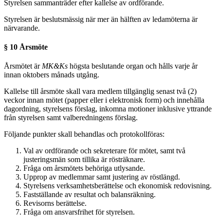
Styrelsen sammanträder efter kallelse av ordförande.
Styrelsen är beslutsmässig när mer än hälften av ledamöterna är
närvarande.
§ 10 Årsmöte
Årsmötet är
MK&Ks
högsta beslutande organ och hålls varje år
innan oktobers månads utgång.
Kallelse till årsmöte skall vara medlem tillgänglig senast två (2)
veckor innan mötet (papper eller i elektronisk form) och innehålla
dagordning, styrelsens förslag, inkomna motioner inklusive yttrande
från styrelsen samt valberedningens förslag.
Följande punkter skall behandlas och protokollföras:
Val av ordförande och sekreterare för mötet, samt två
justeringsmän som tillika är rösträknare.
Fråga om årsmötets behöriga utlysande.
Upprop av medlemmar samt justering av röstlängd.
Styrelsens verksamhetsberättelse och ekonomisk redovisning.
Fastställande av resultat och balansräkning.
Revisorns berättelse.
Fråga om ansvarsfrihet för styrelsen.