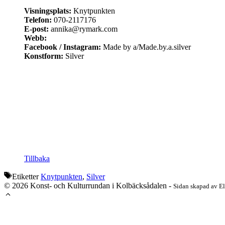
Visningsplats:
Knytpunkten
Telefon:
070-2117176
E-post:
annika@rymark.com
Webb:
Facebook / Instagram:
Made by a/Made.by.a.silver
Konstform:
Silver
Tillbaka
Etiketter
Knytpunkten
,
Silver
© 2026 Konst- och Kulturrundan i Kolbäcksådalen -
Sidan skapad av E