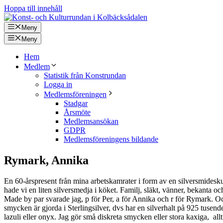
Hoppa till innehåll
Meny
Meny
Hem
Medlem
Statistik från Konstrundan
Logga in
Medlemsföreningen
Stadgar
Årsmöte
Medlemsansökan
GDPR
Medlemsföreningens bildande
Rymark, Annika
En 60-årspresent från mina arbetskamrater i form av en silversmidesk
hade vi en liten silversmedja i köket. Familj, släkt, vänner, bekanta 
Made by par svarade jag, p för Per, a för Annika och r för Rymark. Och 
smycken är gjorda i Sterlingsilver, dvs har en silverhalt på 925 tusende
lazuli eller onyx. Jag gör små diskreta smycken eller stora kaxiga, allt