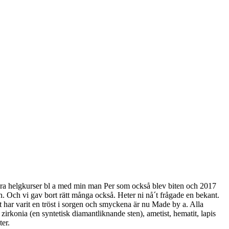
några helgkurser bl a med min man Per som också blev biten och 2017
n. Och vi gav bort rätt många också. Heter ni nå´t frågade en bekant.
et har varit en tröst i sorgen och smyckena är nu Made by a. Alla
 zirkonia (en syntetisk diamantliknande sten), ametist, hematit, lapis
ter.