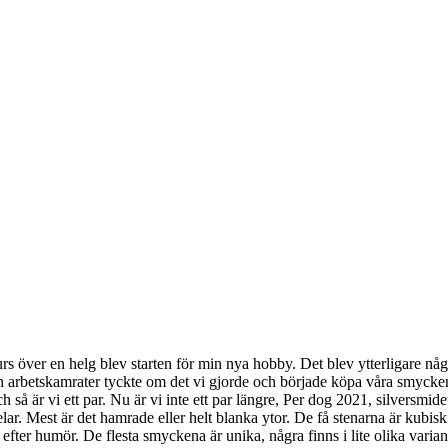
urs över en helg blev starten för min nya hobby. Det blev ytterligare 
och arbetskamrater tyckte om det vi gjorde och började köpa våra smycke
så är vi ett par. Nu är vi inte ett par längre, Per dog 2021, silversmid
lar. Mest är det hamrade eller helt blanka ytor. De få stenarna är kubisk
 efter humör. De flesta smyckena är unika, några finns i lite olika varian