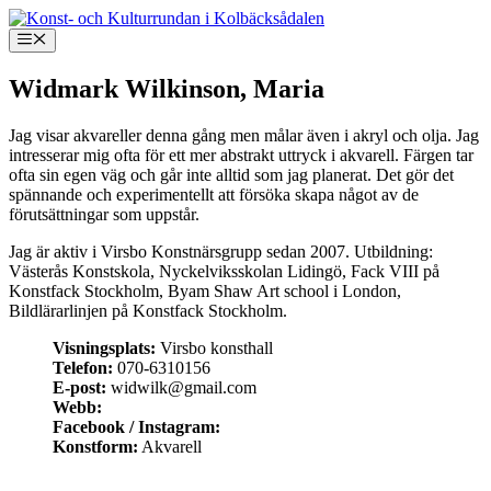
Hoppa
till
Meny
innehåll
Widmark Wilkinson, Maria
Jag visar akvareller denna gång men målar även i akryl och olja. Jag
intresserar mig ofta för ett mer abstrakt uttryck i akvarell. Färgen tar
ofta sin egen väg och går inte alltid som jag planerat. Det gör det
spännande och experimentellt att försöka skapa något av de
förutsättningar som uppstår.
Jag är aktiv i Virsbo Konstnärsgrupp sedan 2007. Utbildning:
Västerås Konstskola, Nyckelviksskolan Lidingö, Fack VIII på
Konstfack Stockholm, Byam Shaw Art school i London,
Bildlärarlinjen på Konstfack Stockholm.
Visningsplats:
Virsbo konsthall
Telefon:
070-6310156
E-post:
widwilk@gmail.com
Webb:
Facebook / Instagram:
Konstform:
Akvarell