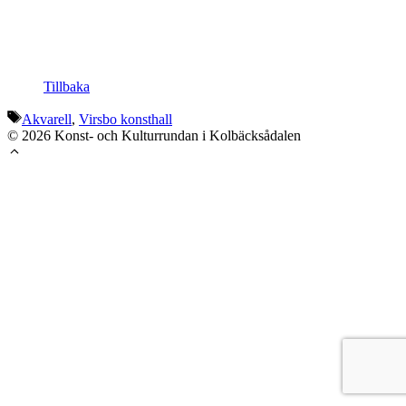
Tillbaka
Etiketter
Akvarell
,
Virsbo konsthall
© 2026 Konst- och Kulturrundan i Kolbäcksådalen