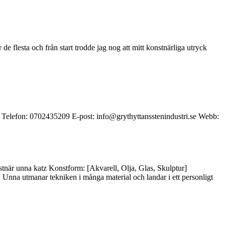
e flesta och från start trodde jag nog att mitt konstnärliga utryck
 70 Telefon: 0702435209 E-post: info@grythyttansstenindustri.se Webb:
är unna katz Konstform: [Akvarell, Olja, Glas, Skulptur]
 Unna utmanar tekniken i många material och landar i ett personligt