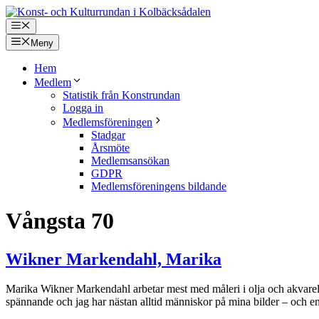
Hoppa
till
Meny
innehåll
Meny
Hem
Medlem
Statistik från Konstrundan
Logga in
Medlemsföreningen
Stadgar
Årsmöte
Medlemsansökan
GDPR
Medlemsföreningens bildande
Vångsta 70
Wikner Markendahl, Marika
Marika Wikner Markendahl arbetar mest med måleri i olja och akvarell.
spännande och jag har nästan alltid människor på mina bilder – och en