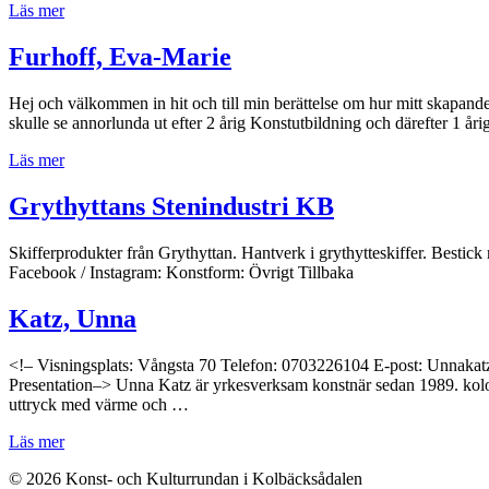
Läs mer
Furhoff, Eva-Marie
Hej och välkommen in hit och till min berättelse om hur mitt skapande i
skulle se annorlunda ut efter 2 årig Konstutbildning och därefter 1 åri
Läs mer
Grythyttans Stenindustri KB
Skifferprodukter från Grythyttan. Hantverk i grythytteskiffer. Bestic
Facebook / Instagram: Konstform: Övrigt Tillbaka
Katz, Unna
<!– Visningsplats: Vångsta 70 Telefon: 0703226104 E-post: Unnakat
Presentation–> Unna Katz är yrkesverksam konstnär sedan 1989. kolori
uttryck med värme och …
Läs mer
© 2026 Konst- och Kulturrundan i Kolbäcksådalen