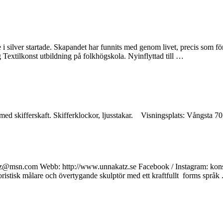
 silver startade. Skapandet har funnits med genom livet, precis som för d
g Textilkonst utbildning på folkhögskola. Nyinflyttad till …
k med skifferskaft. Skifferklockor, ljusstakar. Visningsplats: Vångsta
z@msn.com Webb: http://www.unnakatz.se Facebook / Instagram: konstn
stisk målare och övertygande skulptör med ett kraftfullt forms språk .