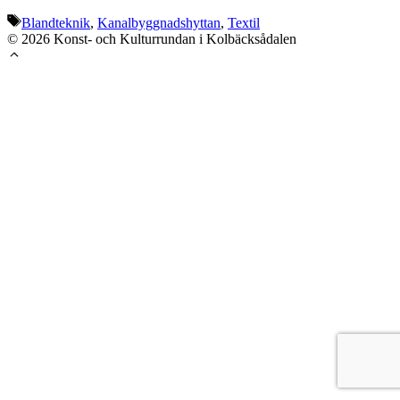
Etiketter
Blandteknik
,
Kanalbyggnadshyttan
,
Textil
© 2026 Konst- och Kulturrundan i Kolbäcksådalen