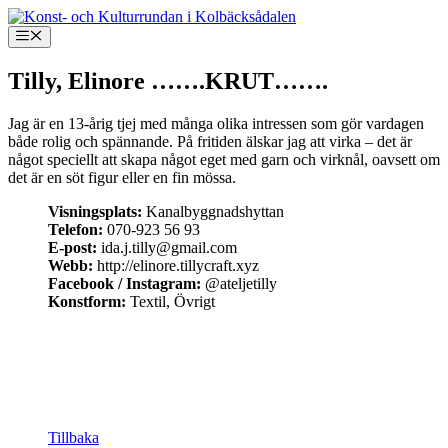
Hoppa
till
Meny
innehåll
Tilly, Elinore …….KRUT…….
Jag är en 13-årig tjej med många olika intressen som gör vardagen
både rolig och spännande. På fritiden älskar jag att virka – det är
något speciellt att skapa något eget med garn och virknål, oavsett om
det är en söt figur eller en fin mössa.
Visningsplats:
Kanalbyggnadshyttan
Telefon:
070-923 56 93
E-post:
ida.j.tilly@gmail.com
Webb:
http://elinore.tillycraft.xyz
Facebook / Instagram:
@ateljetilly
Konstform:
Textil, Övrigt
Tillbaka