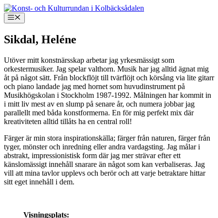
Hoppa
till
Meny
innehåll
Sikdal, Heléne
Utöver mitt konstnärsskap arbetar jag yrkesmässigt som
orkestermusiker. Jag spelar valthorn. Musik har jag alltid ägnat mig
åt på något sätt. Från blockflöjt till tvärflöjt och körsång via lite gitarr
och piano landade jag med hornet som huvudinstrument på
Musikhögskolan i Stockholm 1987-1992. Målningen har kommit in
i mitt liv mest av en slump på senare år, och numera jobbar jag
parallellt med båda konstformerna. En för mig perfekt mix där
kreativiteten alltid tillåts ha en central roll!
Färger är min stora inspirationskälla; färger från naturen, färger från
tyger, mönster och inredning eller andra vardagsting. Jag målar i
abstrakt, impressionistisk form där jag mer strävar efter ett
känslomässigt innehåll snarare än något som kan verbaliseras. Jag
vill att mina tavlor upplevs och berör och att varje betraktare hittar
sitt eget innehåll i dem.
Visningsplats: