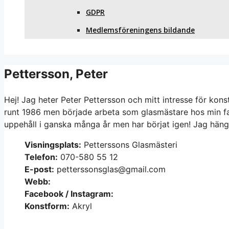
GDPR
Medlemsföreningens bildande
Pettersson, Peter
Hej! Jag heter Peter Pettersson och mitt intresse för kons
runt 1986 men började arbeta som glasmästare hos min far 
uppehåll i ganska många år men har börjat igen! Jag hänge
Visningsplats:
Petterssons Glasmästeri
Telefon:
070-580 55 12
E-post:
petterssonsglas@gmail.com
Webb:
Facebook / Instagram:
Konstform:
Akryl