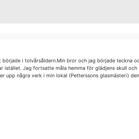
t började i tolvårsåldern.Min bror och jag började teckna o
istället. Jag fortsatte måla hemma för glädjens skull och m
r upp några verk i min lokal (Petterssons glasmästeri) den