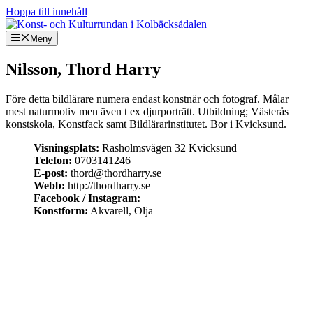
Hoppa till innehåll
Meny
Nilsson, Thord Harry
Före detta bildlärare numera endast konstnär och fotograf. Målar
mest naturmotiv men även t ex djurporträtt. Utbildning; Västerås
konstskola, Konstfack samt Bildlärarinstitutet. Bor i Kvicksund.
Visningsplats:
Rasholmsvägen 32 Kvicksund
Telefon:
0703141246
E-post:
thord@thordharry.se
Webb:
http://thordharry.se
Facebook / Instagram:
Konstform:
Akvarell, Olja