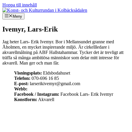
Hoppa till innehåll
Meny
Ivemyr, Lars-Erik
Jag heter Lars- Erik Ivemyr. Bor i Mellansundet granne med
Åholmen, en mycket inspirerande miljö. Är cirkellledare i
akvarellmålning på ABF Hallstahammar. Tycker det är trevligt att
träffa så många ambitiösa människor som delar mitt intresse för
akvarell. Man ger och man får.
Visningsplats:
Eldsbodahuset
Telefon:
070-696 16 85
E-post:
larserikivemyr@gmail.com
Webb:
Facebook / Instagram:
Facebook Lars- Erik Ivemyr
Konstform:
Akvarell