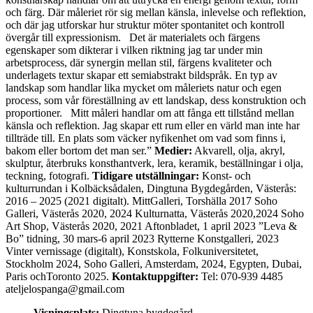
och färg. Där måleriet rör sig mellan känsla, inlevelse och reflektion,
och där jag utforskar hur struktur möter spontanitet och kontroll
övergår till expressionism. Det är materialets och färgens
egenskaper som dikterar i vilken riktning jag tar under min
arbetsprocess, där synergin mellan stil, färgens kvaliteter och
underlagets textur skapar ett semiabstrakt bildspråk. En typ av
landskap som handlar lika mycket om måleriets natur och egen
process, som vår föreställning av ett landskap, dess konstruktion och
proportioner. Mitt måleri handlar om att fånga ett tillstånd mellan
känsla och reflektion. Jag skapar ett rum eller en värld man inte har
tillträde till. En plats som väcker nyfikenhet om vad som finns i,
bakom eller bortom det man ser.”
Medier:
Akvarell, olja, akryl,
skulptur, återbruks konsthantverk, lera, keramik, beställningar i olja,
teckning, fotografi.
Tidigare utställningar:
Konst- och
kulturrundan i Kolbäcksådalen, Dingtuna Bygdegården, Västerås:
2016 – 2025 (2021 digitalt). MittGalleri, Torshälla 2017 Soho
Galleri, Västerås 2020, 2024 Kulturnatta, Västerås 2020,2024 Soho
Art Shop, Västerås 2020, 2021 Aftonbladet, 1 april 2023 ”Leva &
Bo” tidning, 30 mars-6 april 2023 Rytterne Konstgalleri, 2023
Vinter vernissage (digitalt), Konstskola, Folkuniversitetet,
Stockholm 2024, Soho Galleri, Amsterdam, 2024, Egypten, Dubai,
Paris ochToronto 2025.
Kontaktuppgifter:
Tel: 070-939 4485
ateljelospanga@gmail.com
Visningsplats:
Dingtuna bygdegård