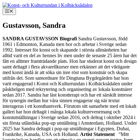
Hoppa
till
Meny
innehåll
Gustavsson, Sandra
SANDRA GUSTAVSSON
Biografi
Sandra Gustavsson, född
1961 i Edmonton, Kanada men bor och arbetar i Sverige sedan
1992. Intresset för konst och skapande i största allmänheten har
alltid varit en del av hennes liv men under de senaste 25 åren har det
fått en alltmer framträdande plats. Hon har studerat konst och design
samt deltagit i flera akvarellkurser men erkänner att det viktigaste
med konst ändå är att söka sin inre röst som konstnär och skapa
utifrån det. Som samordnare för Dingtuna Bygdegården har hon
varit engagerad i Konst och Kulturrundan i Kolbäcksådalen under
påskhelgen med rekrytering och organisering av lokala konstnärer
sedan 2017. Sandra har läst konstterapi och har ett särskilt intresse
för synergin mellan hur våra sinnen engagerar sig när textur
interageras i ett konsthantverk. Förutom sitt samarbete med ett lokalt
galleri har hon deltagit i många lokala kulturevenemang och
konstutställningar i Sverige sedan 2016, och deltog i oktober 2024 i
sin första utländska pop-up utställning i Amsterdam, Holland. Under
2025 har Sandra deltagit i pop-up utställningar i Egypten, Dubai,
Frankrike, Kanada, USA och Holland.
Artist Statement
”Mitt
konstnärskap handlar om att uttrycka en energi genom textur, form