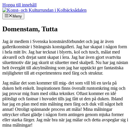
Hoppa till innehåll
Meny
Domenstam, Tutta
Jag är medlem i Svenska konstnärsförbundet och jag är även
gallerikonstnär i Strängnäs konstgalleri. Jag har skapat i någon form
i hela mitt liv. Jag har tecknat i blyerts, kol och tusch, målat med
akvarell och drejat samt skapat i lera. Jag har även gjort svartvita
siluettmotiv där jag skurit ut siluetter med skalpell. Nu har jag nästan
helt övergått till akrylmålning som jag har upptäckt ger fantastiska
möjligheter till att experimentera med färg och struktur.
Jag målar det som kommer till mig- det som vill bli en tavla på
duken helt enkelt. Inspirationen finns överallt runtomkring mig och
jag provar mig fram med olika tekniker. Oftast kommer en idé
plötsligt och fastnar i huvudet tills jag fått ut den på duken. Ibland
har jag en plan med min målning men färg och duk vill något helt
annat! Otroligt spännande process att måla! Mina målningar
uttrycker oftast glädje i någon form antingen genom mjuka former
eller starka färger. Jag mår bra när jag målar och detta avspeglar sig i
mina målningar!