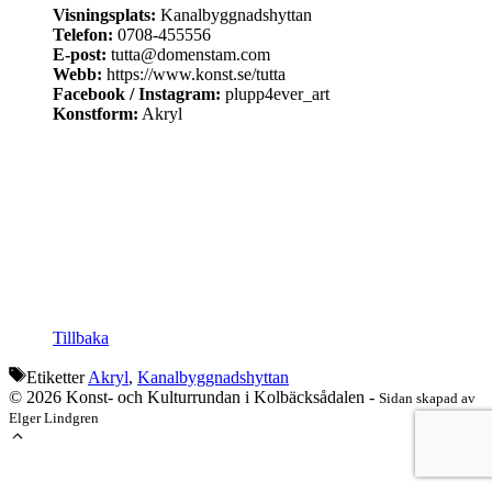
Visningsplats:
Kanalbyggnadshyttan
Telefon:
0708-455556
E-post:
tutta@domenstam.com
Webb:
https://www.konst.se/tutta
Facebook / Instagram:
plupp4ever_art
Konstform:
Akryl
Tillbaka
Etiketter
Akryl
,
Kanalbyggnadshyttan
© 2026 Konst- och Kulturrundan i Kolbäcksådalen -
Sidan skapad av
Elger Lindgren