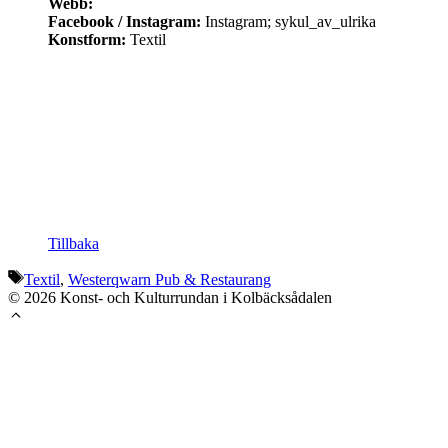
Webb:
Facebook / Instagram:
Instagram; sykul_av_ulrika
Konstform:
Textil
Tillbaka
Etiketter
Textil
,
Westerqwarn Pub & Restaurang
© 2026 Konst- och Kulturrundan i Kolbäcksådalen