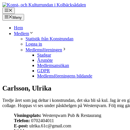
Hoppa
till
Meny
innehåll
Meny
Hem
Medlem
Statistik från Konstrundan
Logga in
Medlemsföreningen
Stadgar
Årsmöte
Medlemsansökan
GDPR
Medlemsföreningens bildande
Carlsson, Ulrika
Tredje året som jag deltar i konstrundan, det ska bli så kul. Jag är en 
collage. Hoppas vi ses under påskhelgen på Westerqvarn. Följ mig gär
Visningsplats:
Westerqwarn Pub & Restaurang
Telefon:
0702404011
E-post:
ulrika.61c@gmail.com