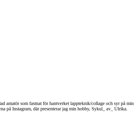
glad amatör som fastnat för hantverket lappteknik/collage och syr på min fr
na på Instagram, där presenterar jag min hobby, Sykul_ av_ Ulrika.