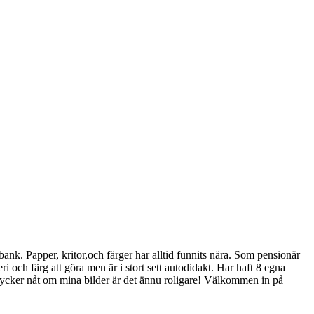
k. Papper, kritor,och färger har alltid funnits nära. Som pensionär
i och färg att göra men är i stort sett autodidakt. Har haft 8 egna
er tycker nåt om mina bilder är det ännu roligare! Välkommen in på