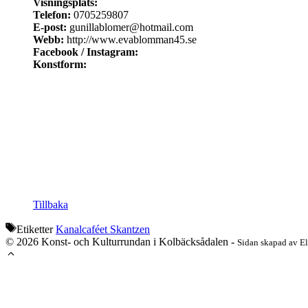
Visningsplats:
Telefon:
0705259807
E-post:
gunillablomer@hotmail.com
Webb:
http://www.evablomman45.se
Facebook / Instagram:
Konstform:
Tillbaka
Etiketter
Kanalcaféet Skantzen
© 2026 Konst- och Kulturrundan i Kolbäcksådalen -
Sidan skapad av E