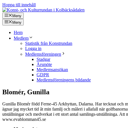
Hoppa till innehåll
Meny
Meny
Hem
Medlem
Statistik från Konstrundan
Logga in
Medlemsföreningen
Stadgar
Årsmöte
Medlemsansökan
GDPR
Medlemsföreningens bildande
Blomér, Gunilla
Gunilla Blomér född Ferne-45 Arkhyttan, Dalarna. Har tecknat och mål
ägnar jag mycket tid åt min familj och måleri i allafall när golfbanorna
utställningar och medverkat i ett stort antal samlings-utställninga. At
www.evablomman45.se