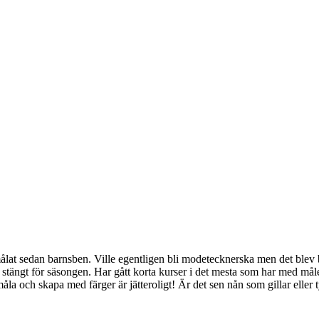
at sedan barnsben. Ville egentligen bli modetecknerska men det blev ban
 stängt för säsongen. Har gått korta kurser i det mesta som har med måler
t måla och skapa med färger är jätteroligt! Är det sen nån som gillar ell