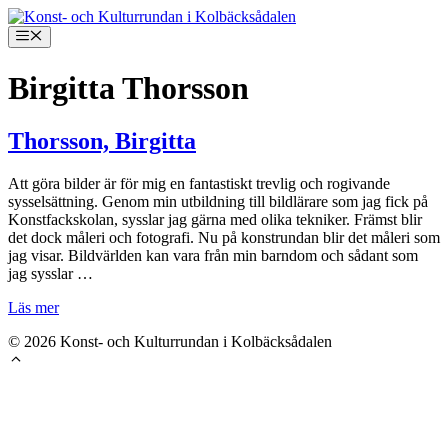
Hoppa
till
Meny
innehåll
Birgitta Thorsson
Thorsson, Birgitta
Att göra bilder är för mig en fantastiskt trevlig och rogivande
sysselsättning. Genom min utbildning till bildlärare som jag fick på
Konstfackskolan, sysslar jag gärna med olika tekniker. Främst blir
det dock måleri och fotografi. Nu på konstrundan blir det måleri som
jag visar. Bildvärlden kan vara från min barndom och sådant som
jag sysslar …
Läs mer
© 2026 Konst- och Kulturrundan i Kolbäcksådalen