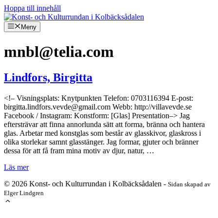
Hoppa till innehåll
Meny
mnbl@telia.com
Lindfors, Birgitta
<!– Visningsplats: Knytpunkten Telefon: 0703116394 E-post:
birgitta.lindfors.vevde@gmail.com Webb: http://villavevde.se
Facebook / Instagram: Konstform: [Glas] Presentation–> Jag
eftersträvar att finna annorlunda sätt att forma, bränna och hantera
glas. Arbetar med konstglas som består av glasskivor, glaskross i
olika storlekar samnt glasstänger. Jag formar, gjuter och bränner
dessa för att få fram mina motiv av djur, natur, …
Läs mer
© 2026 Konst- och Kulturrundan i Kolbäcksådalen -
Sidan skapad av
Elger Lindgren