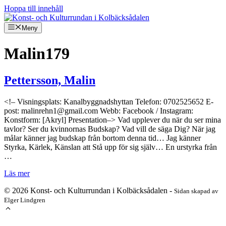
Hoppa till innehåll
Meny
Malin179
Pettersson, Malin
<!– Visningsplats: Kanalbyggnadshyttan Telefon: 0702525652 E-
post: malinrehn1@gmail.com Webb: Facebook / Instagram:
Konstform: [Akryl] Presentation–> Vad upplever du när du ser mina
tavlor? Ser du kvinnornas Budskap? Vad vill de säga Dig? När jag
målar känner jag budskap från bortom denna tid… Jag känner
Styrka, Kärlek, Känslan att Stå upp för sig själv… En urstyrka från
…
Läs mer
© 2026 Konst- och Kulturrundan i Kolbäcksådalen -
Sidan skapad av
Elger Lindgren