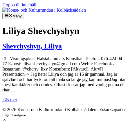
Hoppa till innehåll
Meny
Liliya Shevchyshyn
Shevchyshyn, Liliya
<!– Visningsplats: Halstahammars Konsthall Telefon: 076-424 04
77 E-post: liliya.shevchyshyn@gmail.com Webb: Facebook /
Instagram: @cherry_lixy Konstform: [Akvarell, Akryl]
Presentation–> Jag heter Liliya och jag är 16 år gammal. Jag är
självlärd och har tyckt om att måla så länge jag kan minnas!Jag ritar
mest karaktärer och comics. Oftast skissar jag med vanlig penna ell
ritar …
Läs mer
© 2026 Konst- och Kulturrundan i Kolbäcksådalen -
Sidan skapad av
Elger Lindgren