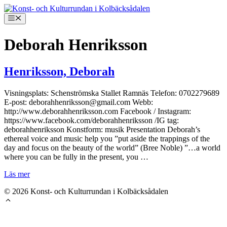
Hoppa
till
Meny
innehåll
Deborah Henriksson
Henriksson, Deborah
Visningsplats: Schenströmska Stallet Ramnäs Telefon: 0702279689
E-post: deborahhenriksson@gmail.com Webb:
http://www.deborahhenriksson.com Facebook / Instagram:
https://www.facebook.com/deborahhenriksson /IG tag:
deborahhenriksson Konstform: musik Presentation Deborah’s
ethereal voice and music help you ”put aside the trappings of the
day and focus on the beauty of the world” (Bree Noble) ”…a world
where you can be fully in the present, you …
Läs mer
© 2026 Konst- och Kulturrundan i Kolbäcksådalen