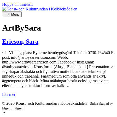
Hoppa till innehåll
Meny
ArtBySara
Ericson, Sara
<!– Visningsplats: Rytterne hembygdsgård Telefon: 0730-764540 E-
post: info@artbysaraericson.com Webb:
http://www.artbysaraericson.com Facebook / Instagram:
@artbysaraericson Konstform: [Akryl, Blandteknik] Presentation–>
Jag skapar abstrakta och figurativa motiv i blandade tekniker på
linneduk och träpannå. Färgmedium som ofta används är akryl,
äggtempera och bläck. Mina målningar består också gärna av ett
eller flera lager struktur i form av kalk …
Läs mer
© 2026 Konst- och Kulturrundan i Kolbäcksådalen -
Sidan skapad av
Elger Lindgren